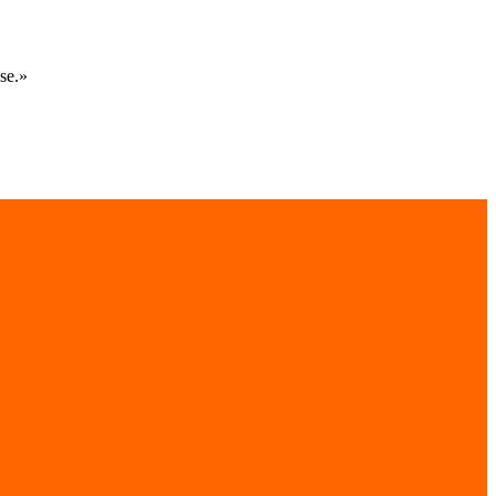
se.
»