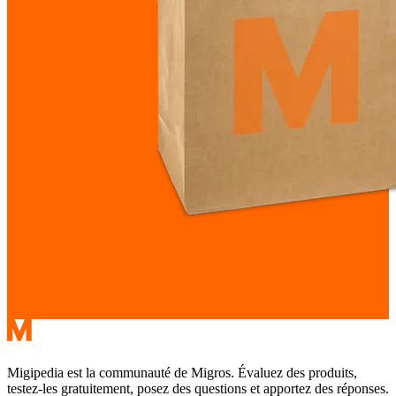
Migipedia est la communauté de Migros. Évaluez des produits,
testez-les gratuitement, posez des questions et apportez des réponses.