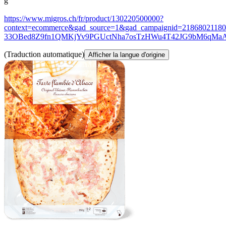
g
https://www.migros.ch/fr/product/130220500000?
context=ecommerce&gad_source=1&gad_campaignid=21868021
33OBed8Z9fn1QMKjYv9PGUctNha7osTzHWu4T42JG9bM6qMa
(Traduction automatique)
Afficher la langue d'origine