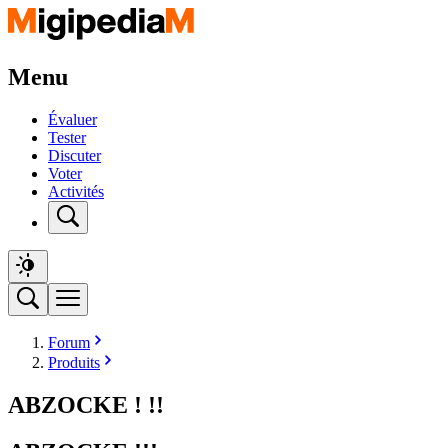
Menu
Évaluer
Tester
Discuter
Voter
Activités
Forum
Produits
ABZOCKE ! !!