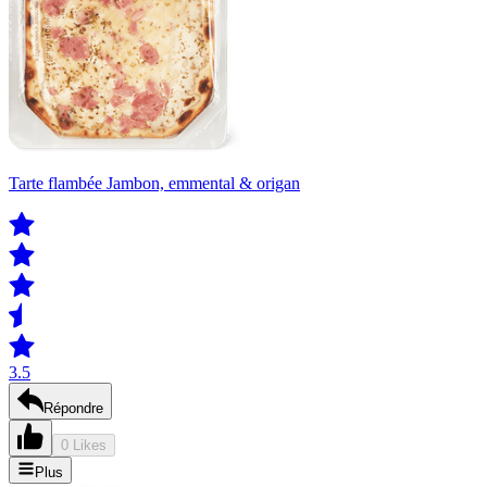
Tarte flambée Jambon, emmental & origan
3.5
Répondre
0 Likes
Plus