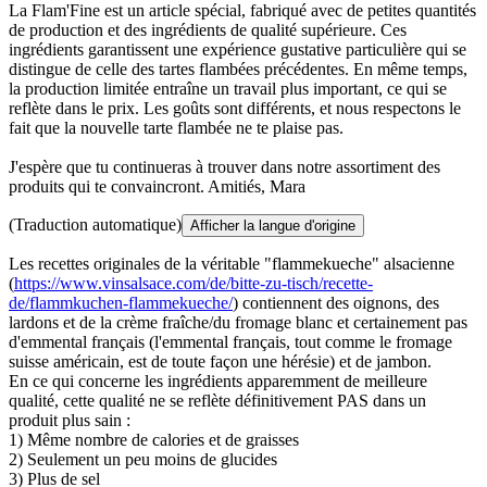
La Flam'Fine est un article spécial, fabriqué avec de petites quantités
de production et des ingrédients de qualité supérieure. Ces
ingrédients garantissent une expérience gustative particulière qui se
distingue de celle des tartes flambées précédentes. En même temps,
la production limitée entraîne un travail plus important, ce qui se
reflète dans le prix. Les goûts sont différents, et nous respectons le
fait que la nouvelle tarte flambée ne te plaise pas.
J'espère que tu continueras à trouver dans notre assortiment des
produits qui te convaincront. Amitiés, Mara
(Traduction automatique)
Afficher la langue d'origine
Les recettes originales de la véritable "flammekueche" alsacienne
(
https://www.vinsalsace.com/de/bitte-zu-tisch/recette-
de/flammkuchen-flammekueche/
) contiennent des oignons, des
lardons et de la crème fraîche/du fromage blanc et certainement pas
d'emmental français (l'emmental français, tout comme le fromage
suisse américain, est de toute façon une hérésie) et de jambon.
En ce qui concerne les ingrédients apparemment de meilleure
qualité, cette qualité ne se reflète définitivement PAS dans un
produit plus sain :
1) Même nombre de calories et de graisses
2) Seulement un peu moins de glucides
3) Plus de sel