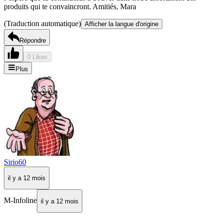
produits qui te convaincront. Amitiés, Mara
(Traduction automatique)
Afficher la langue d'origine
Répondre
0 Likes
Plus
Sirio60
il y a 12 mois
M-Infoline
il y a 12 mois