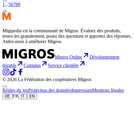
1
...
5
6
7
8
9
→
Migipedia est la communauté de Migros. Évaluez des produits,
testez-les gratuitement, posez des questions et apportez des réponses.
Aidez-nous à améliorer Migros.
Migros Online
Développement
durable
Cumulus
Service clientèle
© 2026 La Fédération des coopératives Migros
Règles du jeu
Protection des données
Impressum
Mentions légales
FR
DE
IT
EN