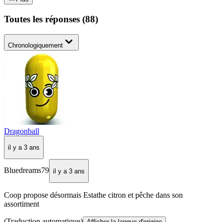
Toutes les réponses
(
88
)
Chronologiquement
Dragonball
il y a 3 ans
Bluedreams79
il y a 3 ans
Coop propose désormais Estathe citron et pêche dans son
assortiment
(Traduction automatique)
Afficher la langue d'origine