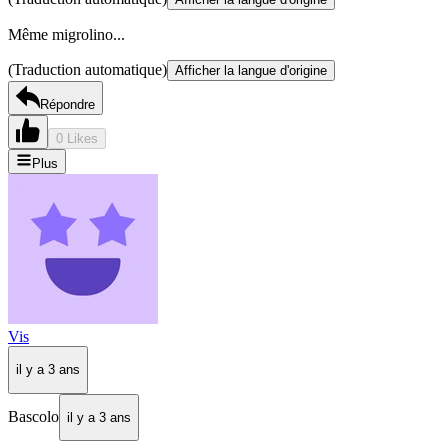
Même migrolino...
(Traduction automatique)
Afficher la langue d'origine
Répondre
0 Likes
Plus
Vis
il y a 3 ans
Bascolo
il y a 3 ans