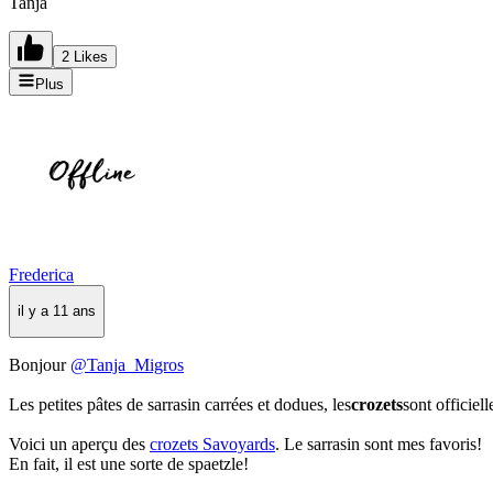
Tanja
2 Likes
Plus
Frederica
il y a 11 ans
Bonjour
@Tanja_Migros
Les petites pâtes de sarrasin carrées et dodues, les
crozets
sont officiel
Voici un aperçu des
crozets Savoyards
. Le sarrasin sont mes favoris!
En fait, il est une sorte de spaetzle!