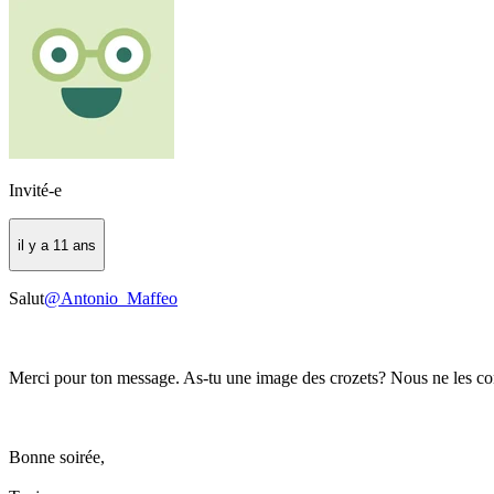
Invité-e
il y a 11 ans
Salut
@Antonio_Maffeo
Merci pour ton message. As-tu une image des crozets? Nous ne les co
Bonne soirée,