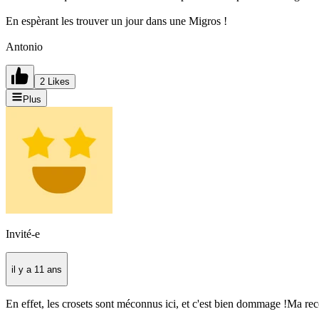
En espèrant les trouver un jour dans une Migros !
Antonio
2 Likes
Plus
Invité-e
il y a 11 ans
En effet, les crosets sont méconnus ici, et c'est bien dommage !Ma recet