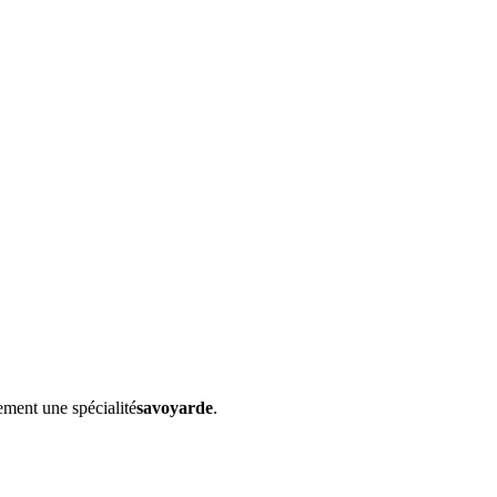
lement une spécialité
savoyarde
.