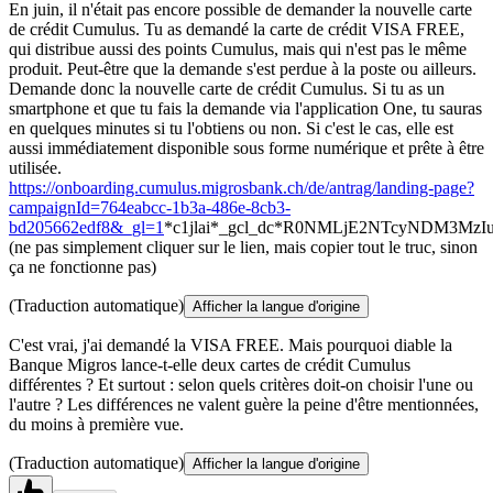
En juin, il n'était pas encore possible de demander la nouvelle carte
de crédit Cumulus. Tu as demandé la carte de crédit VISA FREE,
qui distribue aussi des points Cumulus, mais qui n'est pas le même
produit. Peut-être que la demande s'est perdue à la poste ou ailleurs.
Demande donc la nouvelle carte de crédit Cumulus. Si tu as un
smartphone et que tu fais la demande via l'application One, tu sauras
en quelques minutes si tu l'obtiens ou non. Si c'est le cas, elle est
aussi immédiatement disponible sous forme numérique et prête à être
utilisée.
https://onboarding.cumulus.migrosbank.ch/de/antrag/landing-page?
campaignId=764eabcc-1b3a-486e-8cb3-
bd205662edf8&_gl=1
*c1jlai*_gcl_dc*R0NMLjE2NTcyNDM3
(ne pas simplement cliquer sur le lien, mais copier tout le truc, sinon
ça ne fonctionne pas)
(Traduction automatique)
Afficher la langue d'origine
C'est vrai, j'ai demandé la VISA FREE. Mais pourquoi diable la
Banque Migros lance-t-elle deux cartes de crédit Cumulus
différentes ? Et surtout : selon quels critères doit-on choisir l'une ou
l'autre ? Les différences ne valent guère la peine d'être mentionnées,
du moins à première vue.
(Traduction automatique)
Afficher la langue d'origine