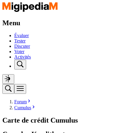
Menu
Évaluer
Tester
Discuter
Voter
Activités
Forum
Cumulus
Carte de crédit Cumulus