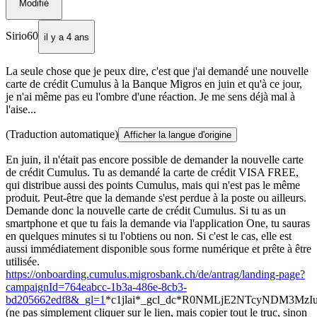
Modifié
Sirio60
il y a 4 ans
La seule chose que je peux dire, c'est que j'ai demandé une nouvelle
carte de crédit Cumulus à la Banque Migros en juin et qu'à ce jour,
je n'ai même pas eu l'ombre d'une réaction. Je me sens déjà mal à
l'aise...
(Traduction automatique)
Afficher la langue d'origine
En juin, il n'était pas encore possible de demander la nouvelle carte
de crédit Cumulus. Tu as demandé la carte de crédit VISA FREE,
qui distribue aussi des points Cumulus, mais qui n'est pas le même
produit. Peut-être que la demande s'est perdue à la poste ou ailleurs.
Demande donc la nouvelle carte de crédit Cumulus. Si tu as un
smartphone et que tu fais la demande via l'application One, tu sauras
en quelques minutes si tu l'obtiens ou non. Si c'est le cas, elle est
aussi immédiatement disponible sous forme numérique et prête à être
utilisée.
https://onboarding.cumulus.migrosbank.ch/de/antrag/landing-page?
campaignId=764eabcc-1b3a-486e-8cb3-
bd205662edf8&_gl=1
*c1jlai*_gcl_dc*R0NMLjE2NTcyNDM3
(ne pas simplement cliquer sur le lien, mais copier tout le truc, sinon