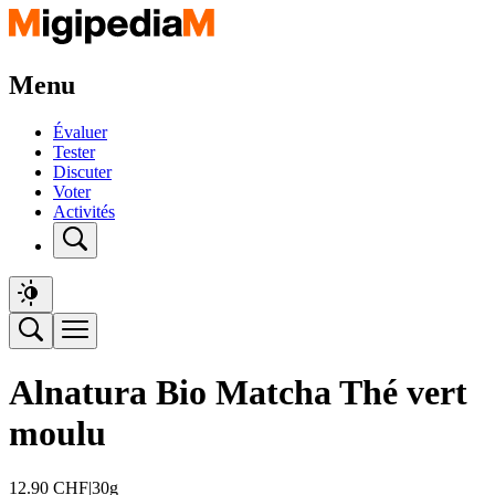
Menu
Évaluer
Tester
Discuter
Voter
Activités
Alnatura Bio Matcha Thé vert
moulu
12.90
CHF
|
30g