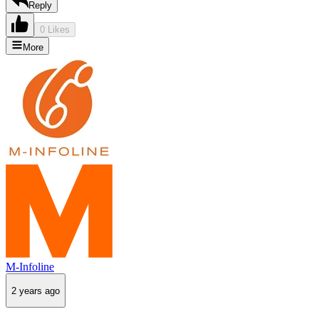
Reply
0 Likes
More
M-Infoline
2 years ago