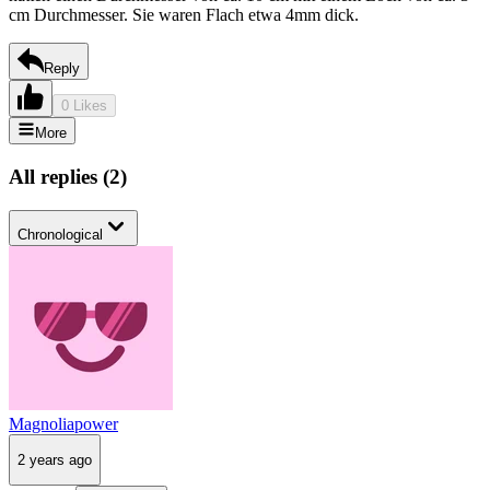
cm Durchmesser. Sie waren Flach etwa 4mm dick.
Reply
0 Likes
More
All replies
(
2
)
Chronological
Magnoliapower
2 years ago