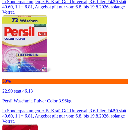
in Sonderpackungen, z.B. Kraft Gel Universal, 3.6 Liter,
24.50
statt
49.60, 1 l = 6.81, Angebot gilt nur vom 6.8. bis 19.8.2026, solange
Vorrat.
50%
22.90
statt 46.13
Persil Waschmit. Pulver Color 3.96kg
in Sonderpackungen, z.B. Kraft Gel Universal, 3.6 Liter,
24.50
statt
49.60, 1 l = 6.81, Angebot gilt nur vom 6.8. bis 19.8.2026, solange
Vorrat.