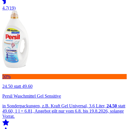
4.7
(19)
50%
24.50
statt 49.60
Persil Waschmittel Gel Sensitive
in Sonderpackungen, z.B. Kraft Gel Universal, 3.6 Liter,
24.50
statt
49.60, 1 l = 6.81, Angebot gilt nur vom 6.8. bis 19.8.2026, solange
Vorrat.