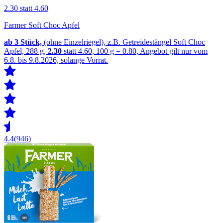
2.30
statt 4.60
Farmer Soft Choc Apfel
ab 3
Stück,
(ohne Einzelriegel), z.B. Getreidestängel Soft Choc
Apfel, 288 g,
2.30
statt 4.60, 100 g = 0.80, Angebot gilt nur vom
6.8. bis 9.8.2026, solange Vorrat.
4.4
(946)