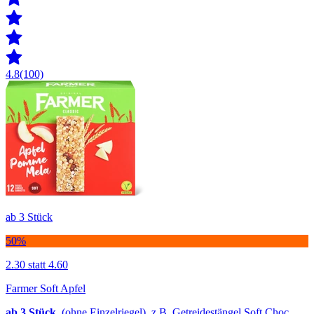
4.8
(100)
ab 3 Stück
50%
2.30
statt 4.60
Farmer Soft Apfel
ab 3
Stück,
(ohne Einzelriegel), z.B. Getreidestängel Soft Choc