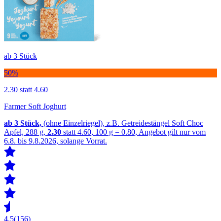
ab 3 Stück
50%
2.30
statt 4.60
Farmer Soft Joghurt
ab 3
Stück,
(ohne Einzelriegel), z.B. Getreidestängel Soft Choc
Apfel, 288 g,
2.30
statt 4.60, 100 g = 0.80, Angebot gilt nur vom
6.8. bis 9.8.2026, solange Vorrat.
4.5
(156)