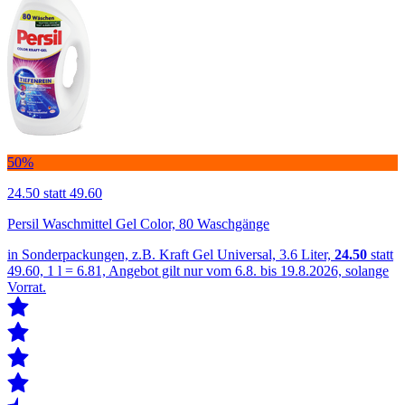
50%
24.50
statt 49.60
Persil Waschmittel Gel Color, 80 Waschgänge
in Sonderpackungen, z.B. Kraft Gel Universal, 3.6 Liter,
24.50
statt
49.60, 1 l = 6.81, Angebot gilt nur vom 6.8. bis 19.8.2026, solange
Vorrat.