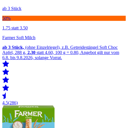
ab 3 Stück
50%
1.75
statt 3.50
Farmer Soft Milch
ab 3
Stück,
(ohne Einzelriegel), z.B. Getreidestängel Soft Choc
Apfel, 288 g,
2.30
statt 4.60, 100 g = 0.80, Angebot gilt nur vom
6.8. bis 9.8.2026, solange Vorrat.
4.5
(286)