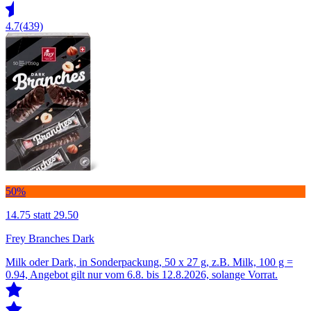
4.7
(439)
50%
14.75
statt 29.50
Frey Branches Dark
Milk oder Dark, in Sonderpackung, 50 x 27 g, z.B. Milk, 100 g =
0.94, Angebot gilt nur vom 6.8. bis 12.8.2026, solange Vorrat.