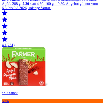
Apfel, 288 g,
2.30
statt 4.60, 100 g = 0.80, Angebot gilt nur vom
6.8. bis 9.8.2026, solange Vorrat.
4.1
(261)
ab 3 Stück
50%