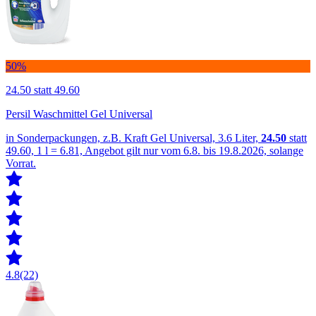
50%
24.50
statt 49.60
Persil Waschmittel Gel Universal
in Sonderpackungen, z.B. Kraft Gel Universal, 3.6 Liter,
24.50
statt
49.60, 1 l = 6.81, Angebot gilt nur vom 6.8. bis 19.8.2026, solange
Vorrat.
4.8
(22)