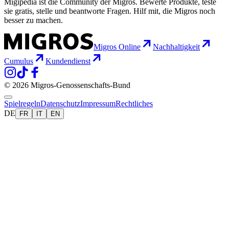
Migipedia ist die Community der Migros. Bewerte Produkte, teste
sie gratis, stelle und beantworte Fragen. Hilf mit, die Migros noch
besser zu machen.
Migros Online
Nachhaltigkeit
Cumulus
Kundendienst
© 2026 Migros-Genossenschafts-Bund
Spielregeln
Datenschutz
Impressum
Rechtliches
DE
FR
IT
EN