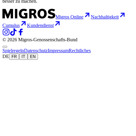
besser zu machen.
Migros Online
Nachhaltigkeit
Cumulus
Kundendienst
© 2026 Migros-Genossenschafts-Bund
Spielregeln
Datenschutz
Impressum
Rechtliches
DE
FR
IT
EN