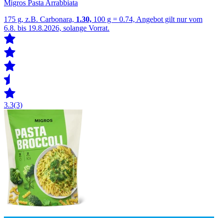
Migros Pasta Arrabbiata
175 g, z.B. Carbonara,
1.30,
100 g = 0.74, Angebot gilt nur vom
6.8. bis 19.8.2026, solange Vorrat.
3.3
(3)