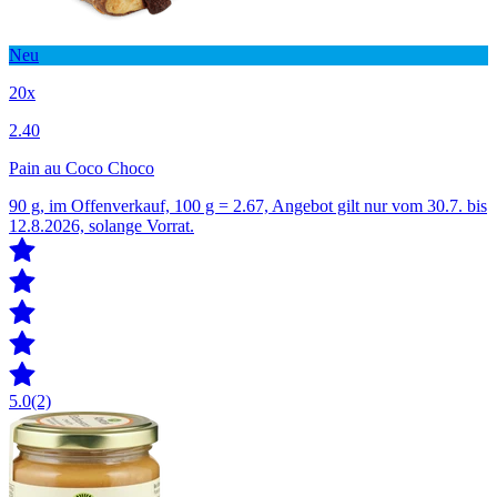
Neu
20x
2.40
Pain au Coco Choco
90 g, im Offenverkauf, 100 g = 2.67, Angebot gilt nur vom 30.7. bis
12.8.2026, solange Vorrat.
5.0
(2)