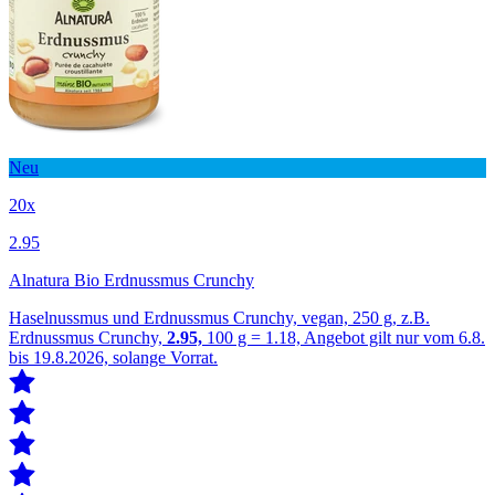
Neu
20x
2.95
Alnatura Bio Erdnussmus Crunchy
Haselnussmus und Erdnussmus Crunchy, vegan, 250 g, z.B.
Erdnussmus Crunchy,
2.95,
100 g = 1.18, Angebot gilt nur vom 6.8.
bis 19.8.2026, solange Vorrat.