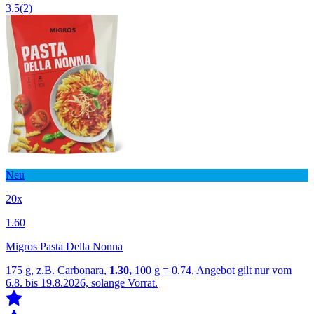
3.5
(2)
Neu
20x
1.60
Migros Pasta Della Nonna
175 g, z.B. Carbonara,
1.30,
100 g = 0.74, Angebot gilt nur vom
6.8. bis 19.8.2026, solange Vorrat.