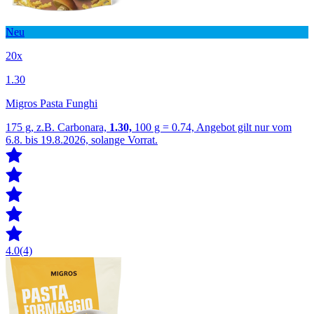
Neu
20x
1.30
Migros Pasta Funghi
175 g, z.B. Carbonara,
1.30,
100 g = 0.74, Angebot gilt nur vom
6.8. bis 19.8.2026, solange Vorrat.
4.0
(4)