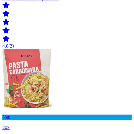
4.0
(2)
Neu
20x