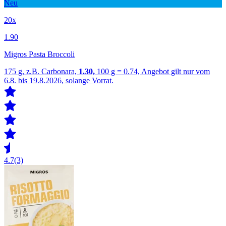
Neu
20x
1.90
Migros Pasta Broccoli
175 g, z.B. Carbonara,
1.30,
100 g = 0.74, Angebot gilt nur vom
6.8. bis 19.8.2026, solange Vorrat.
4.7
(3)