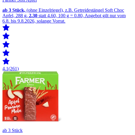
ab 3
Stück,
(ohne Einzelriegel), z.B. Getreidestängel Soft Choc
Apfel, 288 g,
2.30
statt 4.60, 100 g = 0.80, Angebot gilt nur vom
6.8. bis 9.8.2026, solange Vorrat.
4.1
(261)
ab 3 Stück