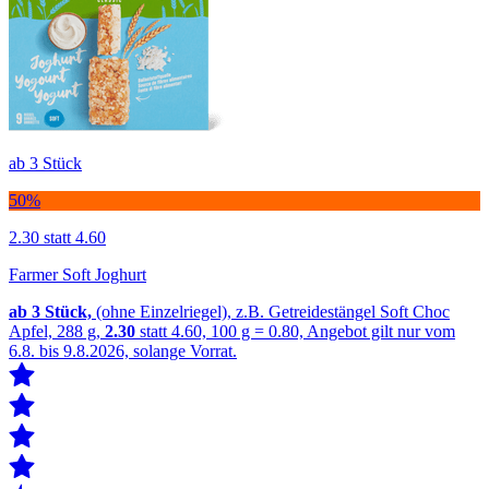
ab 3 Stück
50%
2.30
statt 4.60
Farmer Soft Joghurt
ab 3
Stück,
(ohne Einzelriegel), z.B. Getreidestängel Soft Choc
Apfel, 288 g,
2.30
statt 4.60, 100 g = 0.80, Angebot gilt nur vom
6.8. bis 9.8.2026, solange Vorrat.