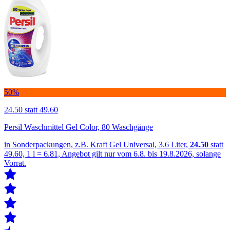
50%
24.50
statt 49.60
Persil Waschmittel Gel Color, 80 Waschgänge
in Sonderpackungen, z.B. Kraft Gel Universal, 3.6 Liter,
24.50
statt
49.60, 1 l = 6.81, Angebot gilt nur vom 6.8. bis 19.8.2026, solange
Vorrat.