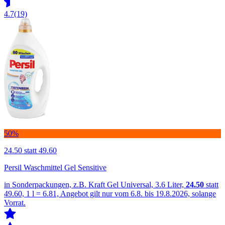
4.7
(19)
50%
24.50
statt 49.60
Persil Waschmittel Gel Sensitive
in Sonderpackungen, z.B. Kraft Gel Universal, 3.6 Liter,
24.50
statt
49.60, 1 l = 6.81, Angebot gilt nur vom 6.8. bis 19.8.2026, solange
Vorrat.