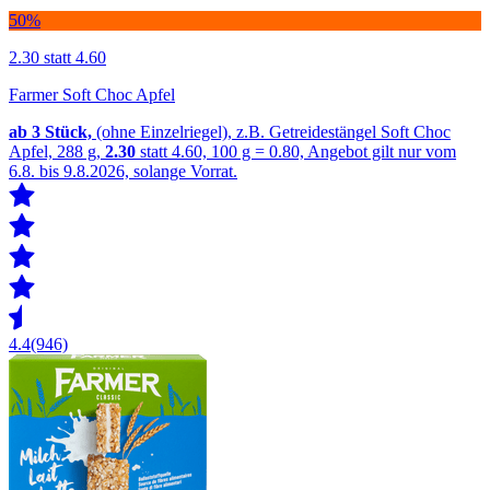
50%
2.30
statt 4.60
Farmer Soft Choc Apfel
ab 3
Stück,
(ohne Einzelriegel), z.B. Getreidestängel Soft Choc
Apfel, 288 g,
2.30
statt 4.60, 100 g = 0.80, Angebot gilt nur vom
6.8. bis 9.8.2026, solange Vorrat.
4.4
(946)