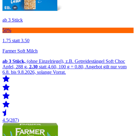
ab 3 Stück
50%
1.75
statt 3.50
Farmer Soft Milch
ab 3
Stück,
(ohne Einzelriegel), z.B. Getreidestängel Soft Choc
Apfel, 288 g,
2.30
statt 4.60, 100 g = 0.80, Angebot gilt nur vom
6.8. bis 9.8.2026, solange Vorrat.
4.5
(287)