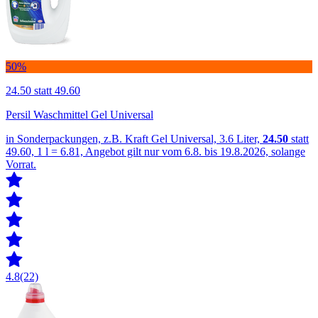
50%
24.50
statt 49.60
Persil Waschmittel Gel Universal
in Sonderpackungen, z.B. Kraft Gel Universal, 3.6 Liter,
24.50
statt
49.60, 1 l = 6.81, Angebot gilt nur vom 6.8. bis 19.8.2026, solange
Vorrat.
4.8
(22)