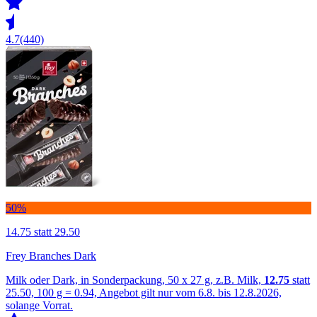
4.7
(440)
50%
14.75
statt 29.50
Frey Branches Dark
Milk oder Dark, in Sonderpackung, 50 x 27 g, z.B. Milk,
12.75
statt
25.50, 100 g = 0.94, Angebot gilt nur vom 6.8. bis 12.8.2026,
solange Vorrat.