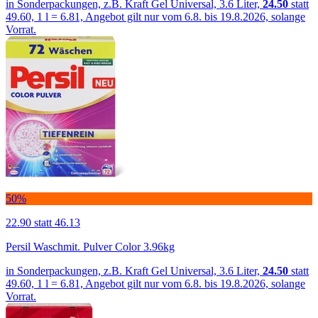
in Sonderpackungen, z.B. Kraft Gel Universal, 3.6 Liter,
24.50
statt
49.60, 1 l = 6.81, Angebot gilt nur vom 6.8. bis 19.8.2026, solange
Vorrat.
50%
22.90
statt 46.13
Persil Waschmit. Pulver Color 3.96kg
in Sonderpackungen, z.B. Kraft Gel Universal, 3.6 Liter,
24.50
statt
49.60, 1 l = 6.81, Angebot gilt nur vom 6.8. bis 19.8.2026, solange
Vorrat.