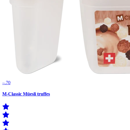
–.70
M-Classic Müesli truffes