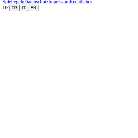
Spielregeln
Datenschutz
Impressum
Rechtliches
DE
FR
IT
EN