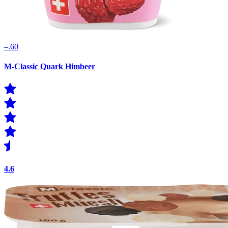
–.60
M-Classic Quark Himbeer
4.6