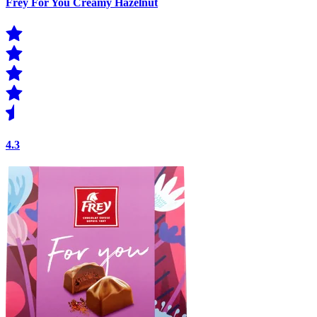
Frey For You Creamy Hazelnut
4.3