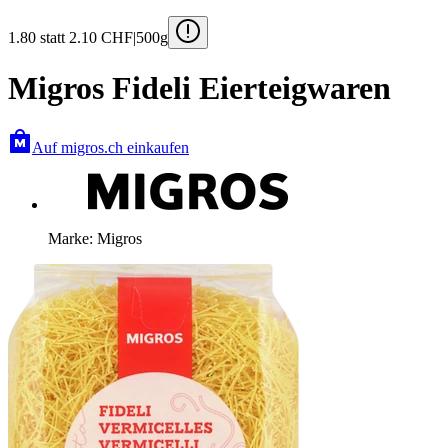
1.80
statt 2.10
CHF
|
500g
Migros Fideli Eierteigwaren
Auf migros.ch einkaufen
Marke: Migros