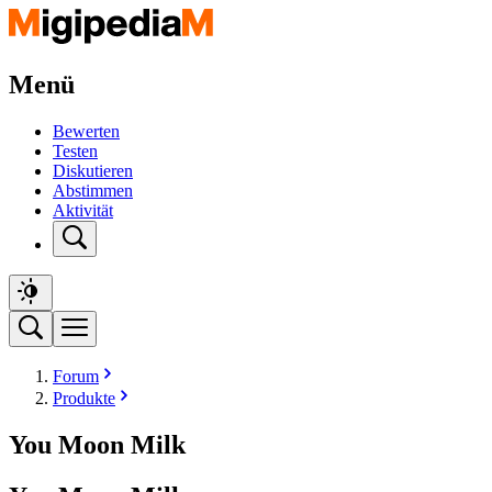
Menü
Bewerten
Testen
Diskutieren
Abstimmen
Aktivität
Forum
Produkte
You Moon Milk