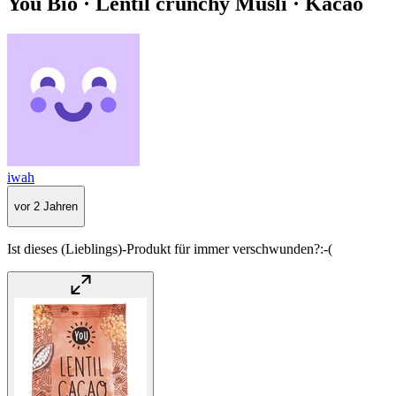
You Bio · Lentil crunchy Müsli · Kacao
iwah
vor 2 Jahren
Ist dieses (Lieblings)-Produkt für immer verschwunden?:-(