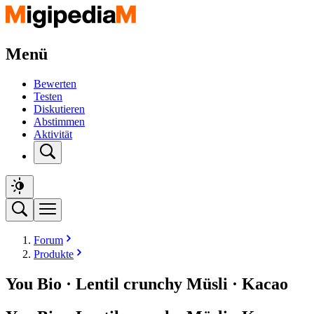
Menü
Bewerten
Testen
Diskutieren
Abstimmen
Aktivität
Forum
Produkte
You Bio · Lentil crunchy Müsli · Kacao