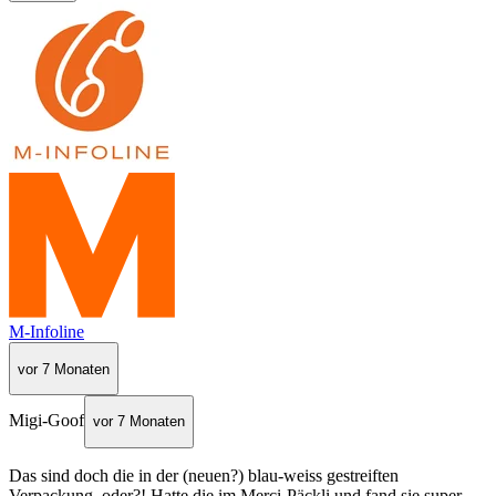
M-Infoline
vor 7 Monaten
Migi-Goof
vor 7 Monaten
Das sind doch die in der (neuen?) blau-weiss gestreiften
Verpackung, oder?! Hatte die im Merci-Päckli und fand sie super…