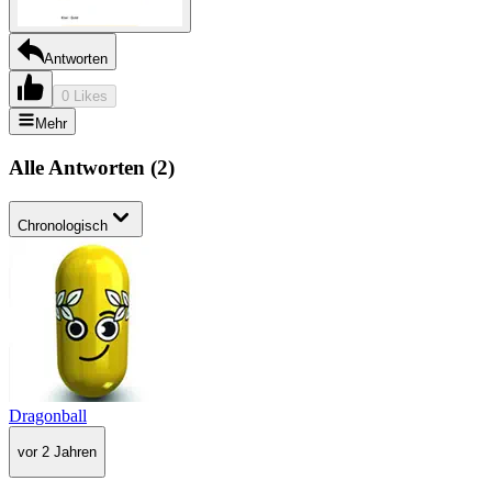
Antworten
0 Likes
Mehr
Alle Antworten
(
2
)
Chronologisch
Dragonball
vor 2 Jahren