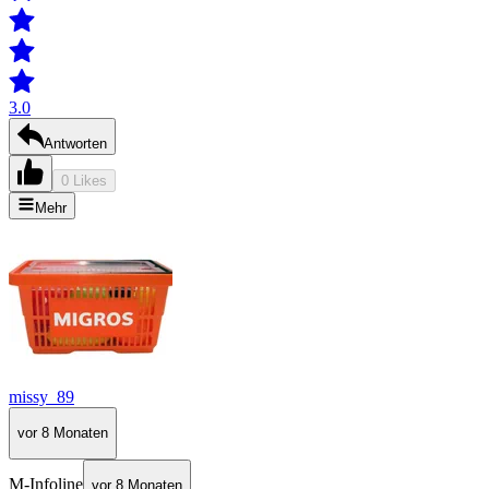
3.0
Antworten
0 Likes
Mehr
missy_89
vor 8 Monaten
M-Infoline
vor 8 Monaten