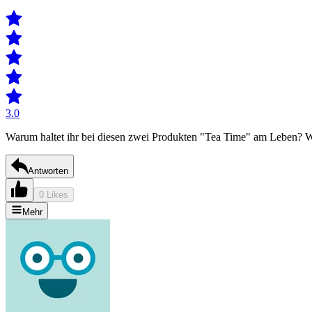
3.0
Warum haltet ihr bei diesen zwei Produkten "Tea Time" am Leben? Wo i
Antworten
0 Likes
Mehr