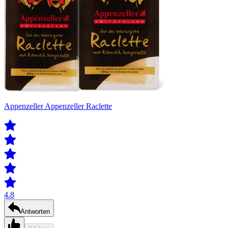
Appenzeller Appenzeller Raclette
4.8
Antworten