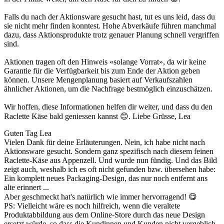
Falls du nach der Aktionsware gesucht hast, tut es uns leid, dass du
sie nicht mehr finden konntest. Hohe Abverkäufe führen manchmal
dazu, dass Aktionsprodukte trotz genauer Planung schnell vergriffen
sind.
Aktionen tragen oft den Hinweis «solange Vorrat», da wir keine
Garantie für die Verfügbarkeit bis zum Ende der Aktion geben
können. Unsere Mengenplanung basiert auf Verkaufszahlen
ähnlicher Aktionen, um die Nachfrage bestmöglich einzuschätzen.
Wir hoffen, diese Informationen helfen dir weiter, und dass du den
Raclette Käse bald geniessen kannst 😊. Liebe Grüsse, Lea
Guten Tag Lea
Vielen Dank für deine Erläuterungen. Nein, ich habe nicht nach
Aktionsware gesucht. Sondern ganz spezifisch nach diesem feinen
Raclette-Käse aus Appenzell. Und wurde nun fündig. Und das Bild
zeigt auch, weshalb ich es oft nicht gefunden bzw. übersehen habe:
Ein komplett neues Packaging-Design, das nur noch entfernt ans
alte erinnert ...
Aber geschmeckt hat's natürlich wie immer hervorragend! 😋
PS: Vielleicht wäre es noch hilfreich, wenn die veraltete
Produktabbildung aus dem Online-Store durch das neue Design
ersetzt würde, so dass die Kundinnen und Kunden nicht vergeblich