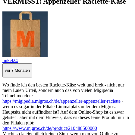
VERMISST: Appenzeller Raclette-Käse
mikel24
vor 7 Monaten
Wo finde ich den besten Raclette-Käse weit und breit - nicht nur
mein Laien-Urteil, sondern auch das von vielen Migipedia-
Teilnehmenden:
https://migipedia.migros.ch/de/appenzeller-appenzeller-raclette
-
wenn es sogar in der Filiale Limmatplatz unter dem Migros-
Hauptsitz nicht auffindbar ist? Auf dem Online-Shop ist es zwar
gelistet - aber mit dem Hinweis, dass es dieses feine Produkt nur in
den Filialen gibt:
https://www.migros.ch/de/product/210488500000
Macht so ja eigentlich keinen Sinn, wenn man von Online zu