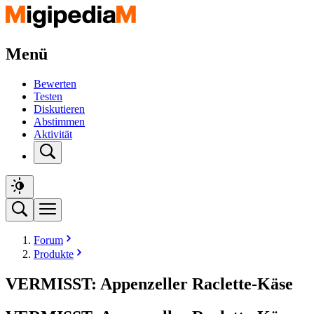
Menü
Bewerten
Testen
Diskutieren
Abstimmen
Aktivität
Forum
Produkte
VERMISST: Appenzeller Raclette-Käse