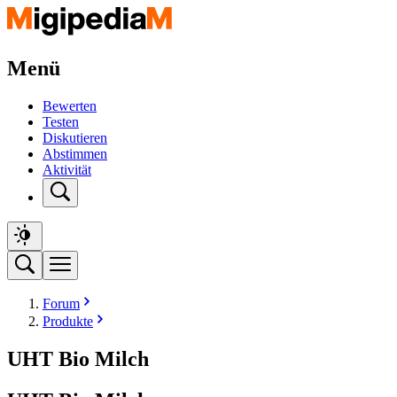
Menü
Bewerten
Testen
Diskutieren
Abstimmen
Aktivität
Forum
Produkte
UHT Bio Milch