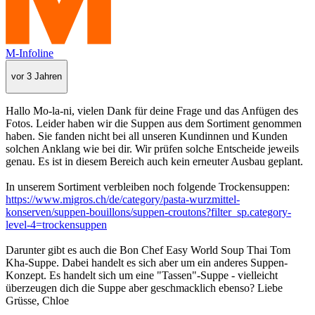
M-Infoline
vor 3 Jahren
Hallo Mo-la-ni, vielen Dank für deine Frage und das Anfügen des
Fotos. Leider haben wir die Suppen aus dem Sortiment genommen
haben. Sie fanden nicht bei all unseren Kundinnen und Kunden
solchen Anklang wie bei dir. Wir prüfen solche Entscheide jeweils
genau. Es ist in diesem Bereich auch kein erneuter Ausbau geplant.
In unserem Sortiment verbleiben noch folgende Trockensuppen:
https://www.migros.ch/de/category/pasta-wurzmittel-
konserven/suppen-bouillons/suppen-croutons?filter_sp.category-
level-4=trockensuppen
Darunter gibt es auch die Bon Chef Easy World Soup Thai Tom
Kha-Suppe. Dabei handelt es sich aber um ein anderes Suppen-
Konzept. Es handelt sich um eine "Tassen"-Suppe - vielleicht
überzeugen dich die Suppe aber geschmacklich ebenso? Liebe
Grüsse, Chloe