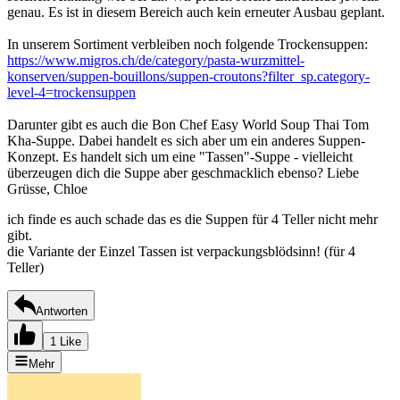
genau. Es ist in diesem Bereich auch kein erneuter Ausbau geplant.
In unserem Sortiment verbleiben noch folgende Trockensuppen:
https://www.migros.ch/de/category/pasta-wurzmittel-
konserven/suppen-bouillons/suppen-croutons?filter_sp.category-
level-4=trockensuppen
Darunter gibt es auch die Bon Chef Easy World Soup Thai Tom
Kha-Suppe. Dabei handelt es sich aber um ein anderes Suppen-
Konzept. Es handelt sich um eine "Tassen"-Suppe - vielleicht
überzeugen dich die Suppe aber geschmacklich ebenso? Liebe
Grüsse, Chloe
ich finde es auch schade das es die Suppen für 4 Teller nicht mehr
gibt.
die Variante der Einzel Tassen ist verpackungsblödsinn! (für 4
Teller)
Antworten
1 Like
Mehr