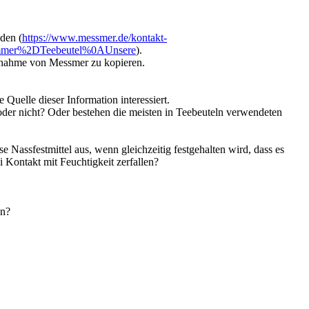
den (
https://www.messmer.de/kontakt-
ammer%2DTeebeutel%0AUnsere
).
ungnahme von Messmer zu kopieren.
 Quelle dieser Information interessiert.
 oder nicht? Oder bestehen die meisten in Teebeuteln verwendeten
Nassfestmittel aus, wenn gleichzeitig festgehalten wird, dass es
i Kontakt mit Feuchtigkeit zerfallen?
en?