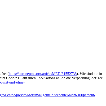
frei (
https://europepmc.org/article/MED/31552738
). Wie sind die in
eibt Coop z.B. auf ihren Tee-Kartons an, ob die Verpackung, der Tee
so-mit-und-ohne-
igros.ch/de/preview/forum/allgemein/teebeutel-nicht-100percent-