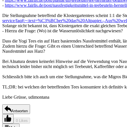
-
https://www.fairlis.de/post/plastik-im-teebeutel-tee-hersteller-beant
-
https://www.fairlis.de/post/nassfestigkeitsmittel-in-teebeuteln-herste
Die Stellungnahme betreffend die Klostergartentees scheint 1:1 die
service/faq#:~:text=%C3%BCber%20das%20Altpapier.-,Aus%20w
Solange nicht bekannt ist, dass Klostergarten die exakt gleichen Tee
- Hierzu die Frage: (Wo) ist die Wasserunlöslichkeit nachgewiesen?
Dass die Yogi Tees ein auf Harz basierendes Nassfestmittel enthält, l
Zudem hierzu die Frage: Gibt es einen Unterschied betreffend Wasserl
Nassfestmitel aus Harz?
Bei Alnatura deuten keinerlei Hinweise auf die Verwendung von Nassfe
technisch leider bisher nicht möglich sei Teebeutel, Kaffeefilter oder
Schliesslich bitte ich auch um eine Stellungnahme, was die Migros Bio
TL;DR: bei welchen der betreffenden Tees konsumiere ich definitiv 
Liebe Grüsse, udimontana
Antworten
0 Likes