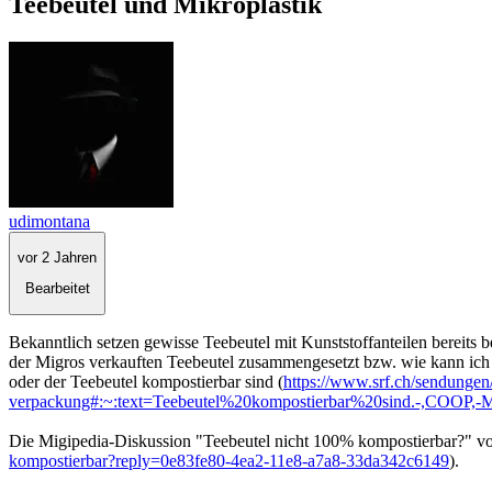
Teebeutel und Mikroplastik
udimontana
vor 2 Jahren
Bearbeitet
Bekanntlich setzen gewisse Teebeutel mit Kunststoffanteilen bereits 
der Migros verkauften Teebeutel zusammengesetzt bzw. wie kann ich s
oder der Teebeutel kompostierbar sind (
https://www.srf.ch/sendungen/
verpackung#:~:text=Teebeutel%20kompostierbar%20sind.-,COO
Die Migipedia-Diskussion "Teebeutel nicht 100% kompostierbar?" vor 
kompostierbar?reply=0e83fe80-4ea2-11e8-a7a8-33da342c6149
).