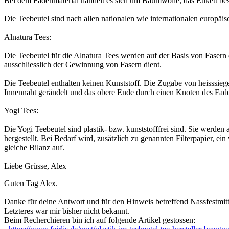
Bei dem Fadenmaterial handelt es sich um Baumwolle, das Etikett best
Die Teebeutel sind nach allen nationalen wie internationalen europäi
Alnatura Tees:
Die Teebeutel für die Alnatura Tees werden auf der Basis von Fasern 
ausschliesslich der Gewinnung von Fasern dient.
Die Teebeutel enthalten keinen Kunststoff. Die Zugabe von heisssiegel
Innennaht gerändelt und das obere Ende durch einen Knoten des Fade
Yogi Tees:
Die Yogi Teebeutel sind plastik- bzw. kunststofffrei sind. Sie wer
hergestellt. Bei Bedarf wird, zusätzlich zu genannten Filterpapier, ei
gleiche Bilanz auf.
Liebe Grüsse, Alex
Guten Tag Alex.
Danke für deine Antwort und für den Hinweis betreffend Nassfestmitt
Letzteres war mir bisher nicht bekannt.
Beim Recherchieren bin ich auf folgende Artikel gestossen: