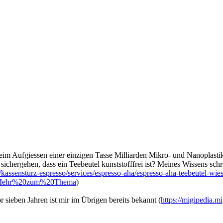
beim Aufgiessen einer einzigen Tasse Milliarden Mikro- und Nanoplastik 
ichergehen, dass ein Teebeutel kunststofffrei ist? Meines Wissens schr
kassensturz-espresso/services/espresso-aha/espresso-aha-teebeutel-wie
P,-Mehr%20zum%20Thema
)
sieben Jahren ist mir im Übrigen bereits bekannt (
https://migipedia.m