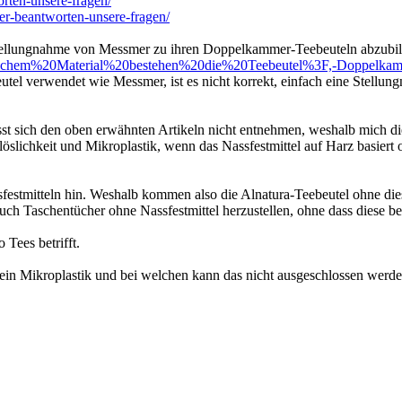
worten-unsere-fragen/
ller-beantworten-unsere-fragen/
 Stellungnahme von Messmer zu ihren Doppelkammer-Teebeuteln abzubil
elchem%20Material%20bestehen%20die%20Teebeutel%3F,-Doppelk
beutel verwendet wie Messmer, ist es nicht korrekt, einfach eine Stell
ässt sich den oben erwähnten Artikeln nicht entnehmen, weshalb mich die
öslichkeit und Mikroplastik, wenn das Nassfestmittel auf Harz basiert
stmitteln hin. Weshalb kommen also die Alnatura-Teebeutel ohne diese 
 auch Taschentücher ohne Nassfestmittel herzustellen, ohne dass diese be
 Tees betrifft.
kein Mikroplastik und bei welchen kann das nicht ausgeschlossen werd