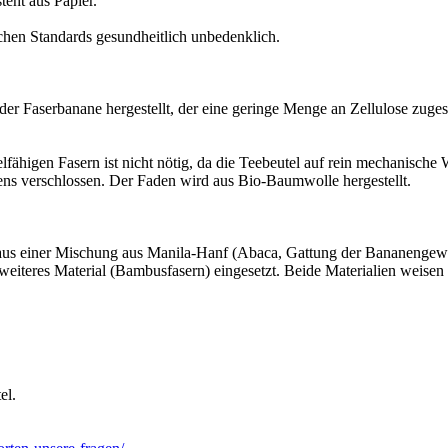
eht aus Papier.
schen Standards gesundheitlich unbedenklich.
der Faserbanane hergestellt, der eine geringe Menge an Zellulose zuges
fähigen Fasern ist nicht nötig, da die Teebeutel auf rein mechanische W
ns verschlossen. Der Faden wird aus Bio-Baumwolle hergestellt.
den aus einer Mischung aus Manila-Hanf (Abaca, Gattung der Bananenge
n weiteres Material (Bambusfasern) eingesetzt. Beide Materialien weisen
el.