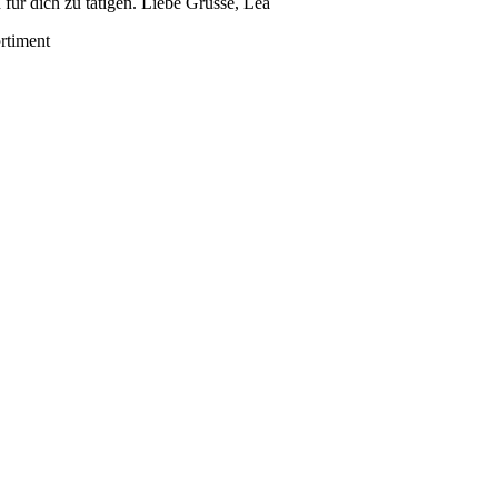
 für dich zu tätigen. Liebe Grüsse, Lea
rtiment