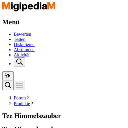
Menü
Bewerten
Testen
Diskutieren
Abstimmen
Aktivität
Forum
Produkte
Tee Himmelszauber