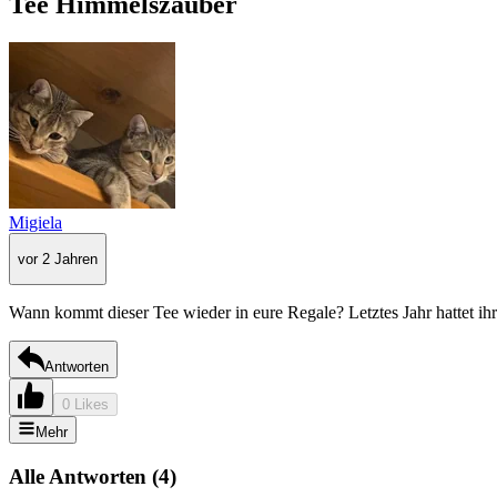
Tee Himmelszauber
Migiela
vor 2 Jahren
Wann kommt dieser Tee wieder in eure Regale? Letztes Jahr hattet ihr i
Antworten
0 Likes
Mehr
Alle Antworten
(
4
)