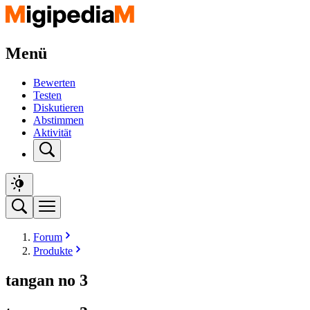
Menü
Bewerten
Testen
Diskutieren
Abstimmen
Aktivität
Forum
Produkte
tangan no 3