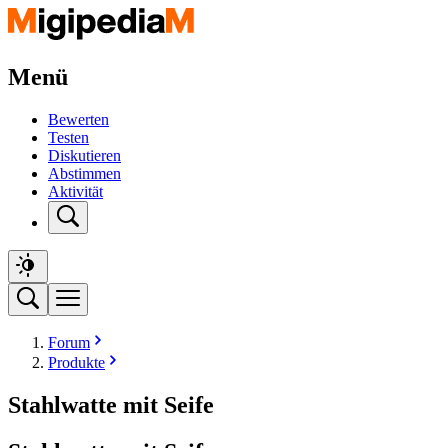
Menü
Bewerten
Testen
Diskutieren
Abstimmen
Aktivität
Forum
Produkte
Stahlwatte mit Seife