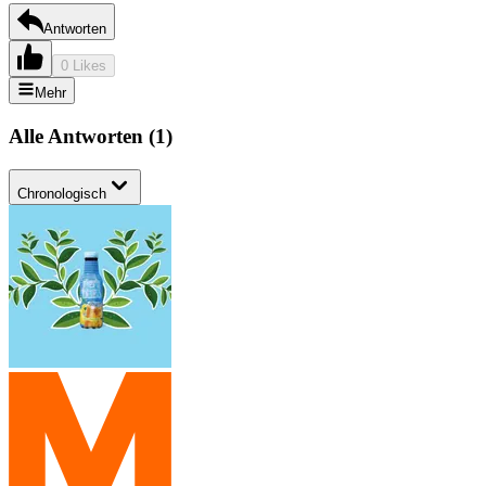
Antworten
0 Likes
Mehr
Alle Antworten
(
1
)
Chronologisch