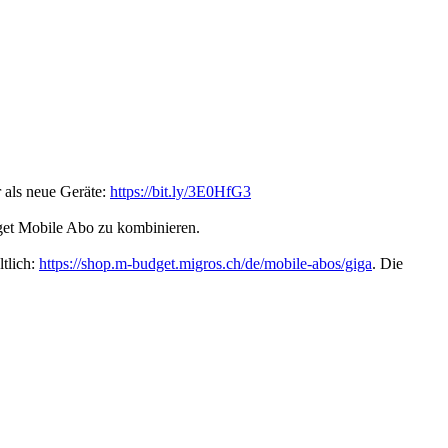
 als neue Geräte:
https://bit.ly/3E0HfG3
get Mobile Abo zu kombinieren.
tlich:
https://shop.m-budget.migros.ch/de/mobile-abos/giga
. Die