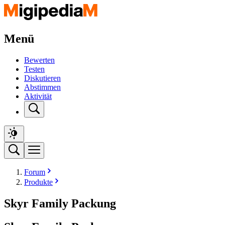
Menü
Bewerten
Testen
Diskutieren
Abstimmen
Aktivität
Forum
Produkte
Skyr Family Packung