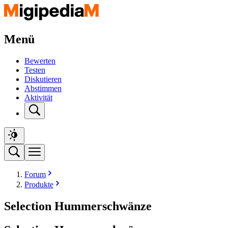
Menü
Bewerten
Testen
Diskutieren
Abstimmen
Aktivität
Forum
Produkte
Selection Hummerschwänze