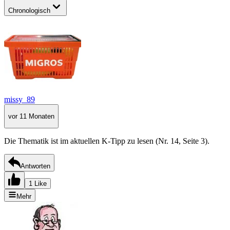
Chronologisch
missy_89
vor 11 Monaten
Die Thematik ist im aktuellen K-Tipp zu lesen (Nr. 14, Seite 3).
Antworten
1 Like
Mehr