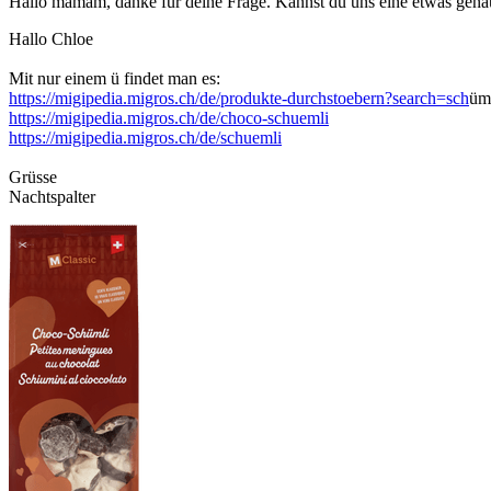
Hallo mamam, danke für deine Frage. Kannst du uns eine etwas gen
Hallo Chloe
Mit nur einem ü findet man es:
https://migipedia.migros.ch/de/produkte-durchstoebern?search=sch
üm
https://migipedia.migros.ch/de/choco-schuemli
https://migipedia.migros.ch/de/schuemli
Grüsse
Nachtspalter