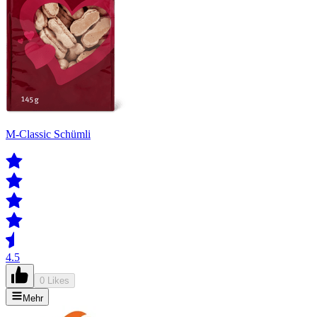
M-Classic Schümli
4.5
0 Likes
Mehr