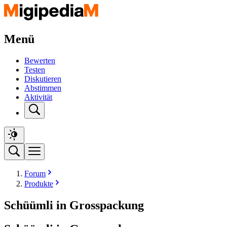
Menü
Bewerten
Testen
Diskutieren
Abstimmen
Aktivität
Forum
Produkte
Schüümli in Grosspackung