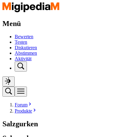
Menü
Bewerten
Testen
Diskutieren
Abstimmen
Aktivität
Forum
Produkte
Salzgurken