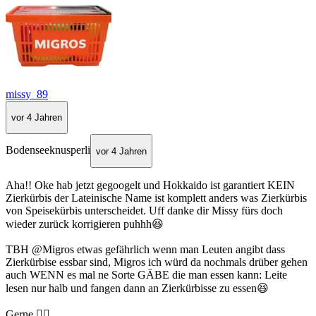
missy_89
vor 4 Jahren
Bodenseeknusperli
vor 4 Jahren
Aha!! Oke hab jetzt gegoogelt und Hokkaido ist garantiert KEIN
Zierkürbis der Lateinische Name ist komplett anders was Zierkürbis
von Speisekürbis unterscheidet. Uff danke dir Missy fürs doch
wieder zurück korrigieren puhhh😆
TBH @Migros etwas gefährlich wenn man Leuten angibt dass
Zierkürbise essbar sind, Migros ich würd da nochmals drüber gehen
auch WENN es mal ne Sorte GÄBE die man essen kann: Leite
lesen nur halb und fangen dann an Zierkürbisse zu essen😆
Gerne 👍🏻