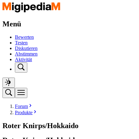
Menü
Bewerten
Testen
Diskutieren
Abstimmen
Aktivität
Forum
Produkte
Roter Knirps/Hokkaido