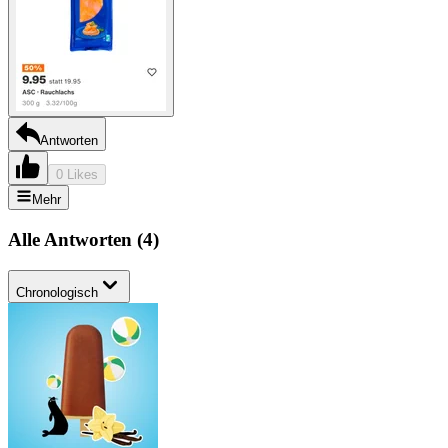
Antworten
0 Likes
Mehr
Alle Antworten
(
4
)
Chronologisch