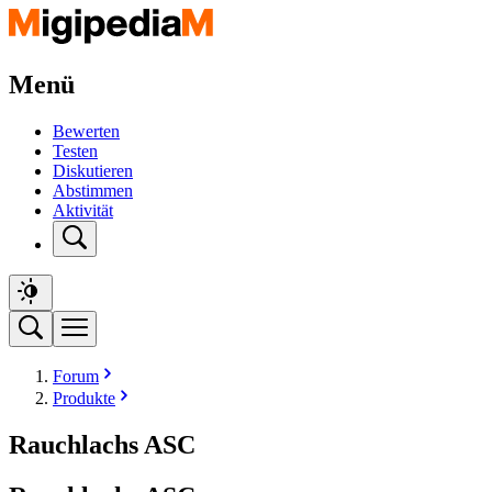
Menü
Bewerten
Testen
Diskutieren
Abstimmen
Aktivität
Forum
Produkte
Rauchlachs ASC