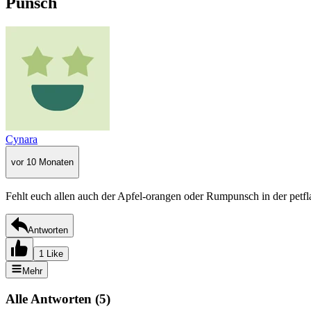
Punsch
Cynara
vor 10 Monaten
Fehlt euch allen auch der Apfel-orangen oder Rumpunsch in der petf
Antworten
1 Like
Mehr
Alle Antworten
(
5
)