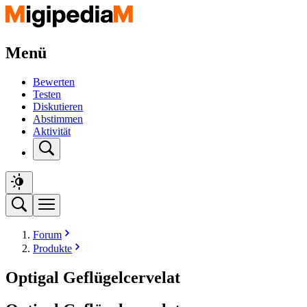
Menü
Bewerten
Testen
Diskutieren
Abstimmen
Aktivität
Forum
Produkte
Optigal Geflügelcervelat