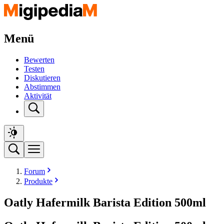
Menü
Bewerten
Testen
Diskutieren
Abstimmen
Aktivität
Forum
Produkte
Oatly Hafermilk Barista Edition 500ml