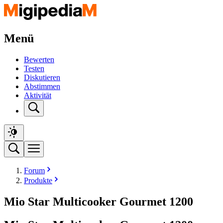
Menü
Bewerten
Testen
Diskutieren
Abstimmen
Aktivität
Forum
Produkte
Mio Star Multicooker Gourmet 1200