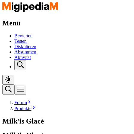
Menü
Bewerten
Testen
Diskutieren
Abstimmen
Aktivität
Forum
Produkte
Milk'is Glacé