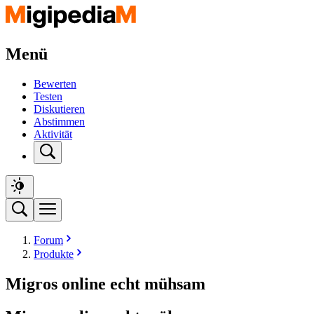
Menü
Bewerten
Testen
Diskutieren
Abstimmen
Aktivität
Forum
Produkte
Migros online echt mühsam