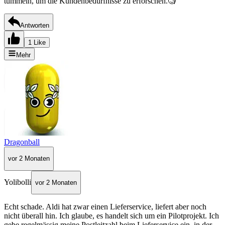
tummeln, um die Kundenbedürfnisse zu erforschen.🧐
Antworten
1 Like
Mehr
Dragonball
vor 2 Monaten
Yolibolli
vor 2 Monaten
Echt schade. Aldi hat zwar einen Lieferservice, liefert aber noch
nicht überall hin. Ich glaube, es handelt sich um ein Pilotprojekt. Ich
gebe regelmässig meine Postleitzahl beim Lieferservice ein, in der