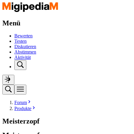
Menü
Bewerten
Testen
Diskutieren
Abstimmen
Aktivität
Forum
Produkte
Meisterzopf