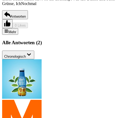
Grüsse, IchNochmal
Antworten
0 Likes
Mehr
Alle Antworten
(
2
)
Chronologisch