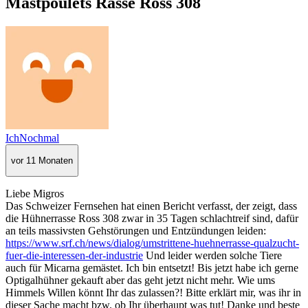
Mastpoulets Rasse Ross 308
IchNochmal
vor 11 Monaten
Liebe Migros
Das Schweizer Fernsehen hat einen Bericht verfasst, der zeigt, dass
die Hühnerrasse Ross 308 zwar in 35 Tagen schlachtreif sind, dafür
an teils massivsten Gehstörungen und Entzündungen leiden:
https://www.srf.ch/news/dialog/umstrittene-huehnerrasse-qualzucht-
fuer-die-interessen-der-industrie
Und leider werden solche Tiere
auch für Micarna gemästet. Ich bin entsetzt! Bis jetzt habe ich gerne
Optigalhühner gekauft aber das geht jetzt nicht mehr. Wie ums
Himmels Willen könnt Ihr das zulassen?! Bitte erklärt mir, was ihr in
dieser Sache macht bzw. ob Ihr überhaupt was tut! Danke und beste