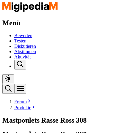
Menü
Bewerten
Testen
Diskutieren
Abstimmen
Aktivität
Forum
Produkte
Mastpoulets Rasse Ross 308