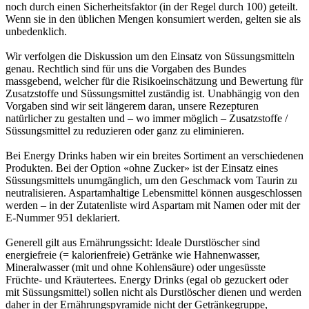
noch durch einen Sicherheitsfaktor (in der Regel durch 100) geteilt.
Wenn sie in den üblichen Mengen konsumiert werden, gelten sie als
unbedenklich.
Wir verfolgen die Diskussion um den Einsatz von Süssungsmitteln
genau. Rechtlich sind für uns die Vorgaben des Bundes
massgebend, welcher für die Risikoeinschätzung und Bewertung für
Zusatzstoffe und Süssungsmittel zuständig ist. Unabhängig von den
Vorgaben sind wir seit längerem daran, unsere Rezepturen
natürlicher zu gestalten und – wo immer möglich – Zusatzstoffe /
Süssungsmittel zu reduzieren oder ganz zu eliminieren.
Bei Energy Drinks haben wir ein breites Sortiment an verschiedenen
Produkten. Bei der Option «ohne Zucker» ist der Einsatz eines
Süssungsmittels unumgänglich, um den Geschmack vom Taurin zu
neutralisieren. Aspartamhaltige Lebensmittel können ausgeschlossen
werden – in der Zutatenliste wird Aspartam mit Namen oder mit der
E-Nummer 951 deklariert.
Generell gilt aus Ernährungssicht: Ideale Durstlöscher sind
energiefreie (= kalorienfreie) Getränke wie Hahnenwasser,
Mineralwasser (mit und ohne Kohlensäure) oder ungesüsste
Früchte- und Kräutertees. Energy Drinks (egal ob gezuckert oder
mit Süssungsmittel) sollen nicht als Durstlöscher dienen und werden
daher in der Ernährungspyramide nicht der Getränkegruppe,