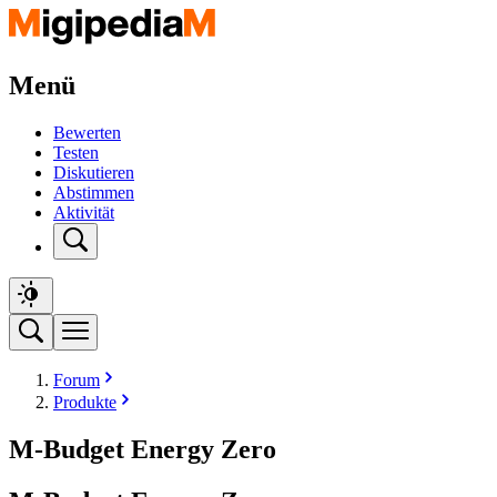
Menü
Bewerten
Testen
Diskutieren
Abstimmen
Aktivität
Forum
Produkte
M-Budget Energy Zero