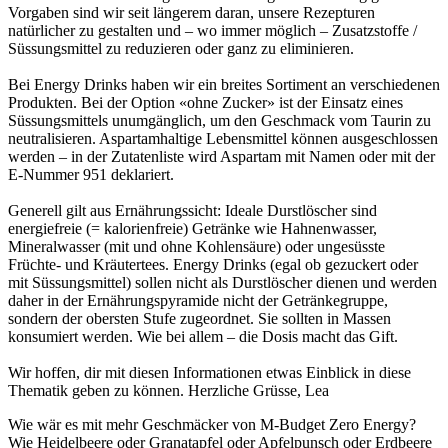
Vorgaben sind wir seit längerem daran, unsere Rezepturen
natürlicher zu gestalten und – wo immer möglich – Zusatzstoffe /
Süssungsmittel zu reduzieren oder ganz zu eliminieren.
Bei Energy Drinks haben wir ein breites Sortiment an verschiedenen
Produkten. Bei der Option «ohne Zucker» ist der Einsatz eines
Süssungsmittels unumgänglich, um den Geschmack vom Taurin zu
neutralisieren. Aspartamhaltige Lebensmittel können ausgeschlossen
werden – in der Zutatenliste wird Aspartam mit Namen oder mit der
E-Nummer 951 deklariert.
Generell gilt aus Ernährungssicht: Ideale Durstlöscher sind
energiefreie (= kalorienfreie) Getränke wie Hahnenwasser,
Mineralwasser (mit und ohne Kohlensäure) oder ungesüsste
Früchte- und Kräutertees. Energy Drinks (egal ob gezuckert oder
mit Süssungsmittel) sollen nicht als Durstlöscher dienen und werden
daher in der Ernährungspyramide nicht der Getränkegruppe,
sondern der obersten Stufe zugeordnet. Sie sollten in Massen
konsumiert werden. Wie bei allem – die Dosis macht das Gift.
Wir hoffen, dir mit diesen Informationen etwas Einblick in diese
Thematik geben zu können. Herzliche Grüsse, Lea
Wie wär es mit mehr Geschmäcker von M-Budget Zero Energy?
Wie Heidelbeere oder Granatapfel oder Apfelpunsch oder Erdbeere