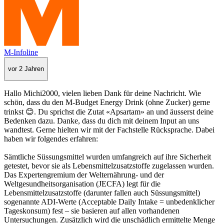
M-Infoline
vor 2 Jahren
Hallo Michi2000, vielen lieben Dank für deine Nachricht. Wie
schön, dass du den M-Budget Energy Drink (ohne Zucker) gerne
trinkst 😊. Du sprichst die Zutat «Apsartam» an und äusserst deine
Bedenken dazu. Danke, dass du dich mit deinem Input an uns
wandtest. Gerne hielten wir mit der Fachstelle Rücksprache. Dabei
haben wir folgendes erfahren:
Sämtliche Süssungsmittel wurden umfangreich auf ihre Sicherheit
getestet, bevor sie als Lebensmittelzusatzstoffe zugelassen wurden.
Das Expertengremium der Welternährung- und der
Weltgesundheitsorganisation (JECFA) legt für die
Lebensmittelzusatzstoffe (darunter fallen auch Süssungsmittel)
sogenannte ADI-Werte (Acceptable Daily Intake = unbedenklicher
Tageskonsum) fest – sie basieren auf allen vorhandenen
Untersuchungen. Zusätzlich wird die unschädlich ermittelte Menge