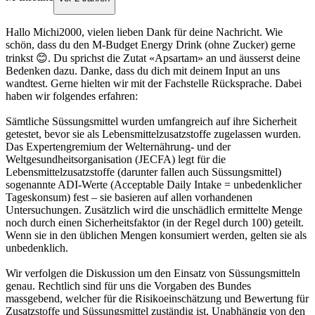
Hallo Michi2000, vielen lieben Dank für deine Nachricht. Wie
schön, dass du den M-Budget Energy Drink (ohne Zucker) gerne
trinkst 😊. Du sprichst die Zutat «Apsartam» an und äusserst deine
Bedenken dazu. Danke, dass du dich mit deinem Input an uns
wandtest. Gerne hielten wir mit der Fachstelle Rücksprache. Dabei
haben wir folgendes erfahren:
Sämtliche Süssungsmittel wurden umfangreich auf ihre Sicherheit
getestet, bevor sie als Lebensmittelzusatzstoffe zugelassen wurden.
Das Expertengremium der Welternährung- und der
Weltgesundheitsorganisation (JECFA) legt für die
Lebensmittelzusatzstoffe (darunter fallen auch Süssungsmittel)
sogenannte ADI-Werte (Acceptable Daily Intake = unbedenklicher
Tageskonsum) fest – sie basieren auf allen vorhandenen
Untersuchungen. Zusätzlich wird die unschädlich ermittelte Menge
noch durch einen Sicherheitsfaktor (in der Regel durch 100) geteilt.
Wenn sie in den üblichen Mengen konsumiert werden, gelten sie als
unbedenklich.
Wir verfolgen die Diskussion um den Einsatz von Süssungsmitteln
genau. Rechtlich sind für uns die Vorgaben des Bundes
massgebend, welcher für die Risikoeinschätzung und Bewertung für
Zusatzstoffe und Süssungsmittel zuständig ist. Unabhängig von den