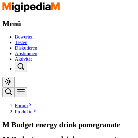
Menü
Bewerten
Testen
Diskutieren
Abstimmen
Aktivität
Forum
Produkte
M Budget energy drink pomegranate