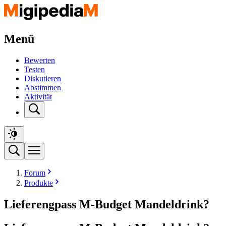
Menü
Bewerten
Testen
Diskutieren
Abstimmen
Aktivität
Forum
Produkte
Lieferengpass M-Budget Mandeldrink?