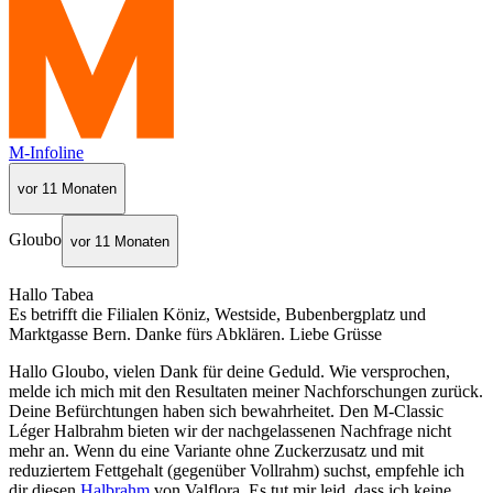
M-Infoline
vor 11 Monaten
Gloubo
vor 11 Monaten
Hallo Tabea
Es betrifft die Filialen Köniz, Westside, Bubenbergplatz und
Marktgasse Bern. Danke fürs Abklären. Liebe Grüsse
Hallo Gloubo, vielen Dank für deine Geduld. Wie versprochen,
melde ich mich mit den Resultaten meiner Nachforschungen zurück.
Deine Befürchtungen haben sich bewahrheitet. Den M-Classic
Léger Halbrahm bieten wir der nachgelassenen Nachfrage nicht
mehr an. Wenn du eine Variante ohne Zuckerzusatz und mit
reduziertem Fettgehalt (gegenüber Vollrahm) suchst, empfehle ich
dir diesen
Halbrahm
von Valflora. Es tut mir leid, dass ich keine