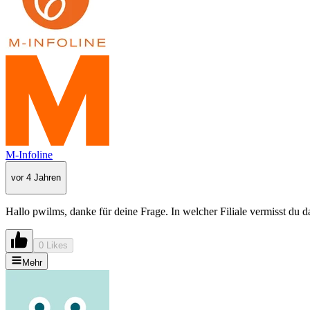
M-Infoline
vor 4 Jahren
Hallo pwilms, danke für deine Frage. In welcher Filiale vermisst du
0 Likes
Mehr