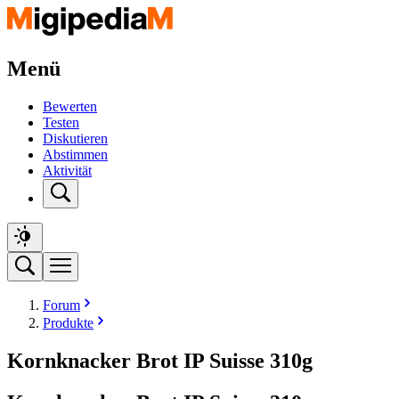
Menü
Bewerten
Testen
Diskutieren
Abstimmen
Aktivität
Forum
Produkte
Kornknacker Brot IP Suisse 310g