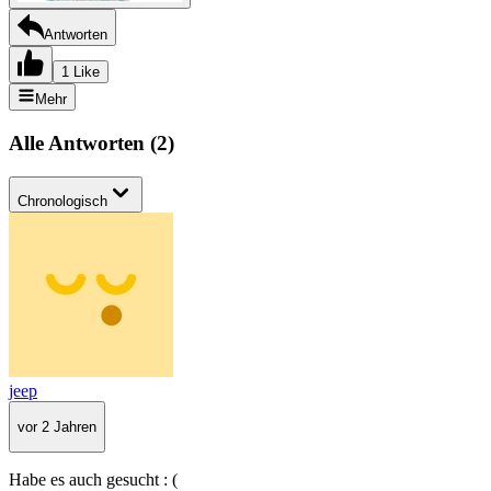
Antworten
1 Like
Mehr
Alle Antworten
(
2
)
Chronologisch
jeep
vor 2 Jahren
Habe es auch gesucht : (